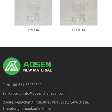
TPGDA
THEICTA
Puh:
+86-531-83232820
Sähköposti:
info@aosenchemical.com
Osoite:
Fengcheng Industrial Park, ETDZ LAIWU: sta,
Shandongin maakunta, Kiina