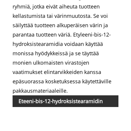
ryhmiä, jotka eivät aiheuta tuotteen
kellastumista tai värinmuutosta. Se voi
säilyttää tuotteen alkuperäisen värin ja
parantaa tuotteen väriä. Etyleeni-bis-12-
hydroksistearamidia voidaan käyttää
monissa hyödykkeissä ja se täyttää
monien ulkomaisten virastojen
vaatimukset elintarvikkeiden kanssa
epäsuorassa kosketuksessa käytettäville
pakkausmateriaaleille.
Eteeni-bis-12-hydroksistearamidin
Tuo
ominaisuudet
Ulk