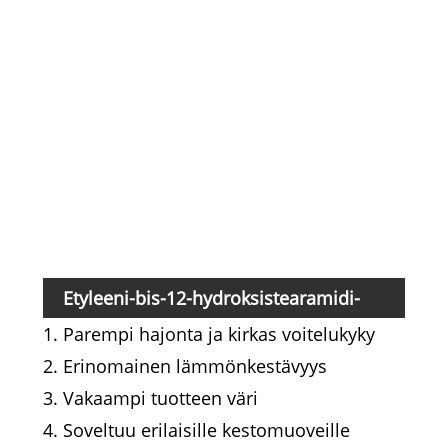
Hap
Ami
kok
Jod
Alk
Kui
Etyleeni-bis-12-hydroksistearamidi-
1. Parempi hajonta ja kirkas voitelukyky
ilmiöt
2. Erinomainen lämmönkestävyys
3. Vakaampi tuotteen väri
4. Soveltuu erilaisille kestomuoveille