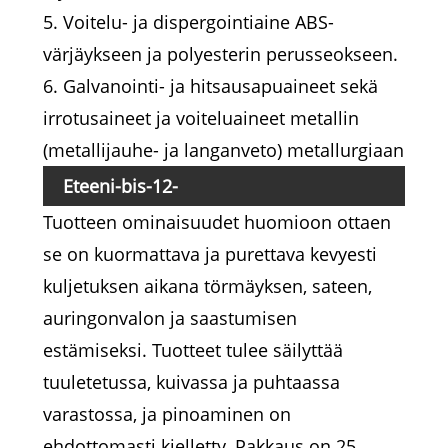
5. Voitelu- ja dispergointiaine ABS-
värjäykseen ja polyesterin perusseokseen.
6. Galvanointi- ja hitsausapuaineet sekä
irrotusaineet ja voiteluaineet metallin
(metallijauhe- ja langanveto) metallurgiaan
Eteeni-bis-12-
Tuotteen ominaisuudet huomioon ottaen
hydroksistearamidi pakkaus ja kuljetus
se on kuormattava ja purettava kevyesti
kuljetuksen aikana törmäyksen, sateen,
auringonvalon ja saastumisen
estämiseksi. Tuotteet tulee säilyttää
tuuletetussa, kuivassa ja puhtaassa
varastossa, ja pinoaminen on
ehdottomasti kielletty. Pakkaus on 25