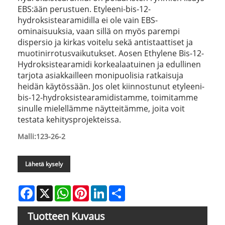
EBS:ään perustuen. Etyleeni-bis-12-
hydroksistearamidilla ei ole vain EBS-
ominaisuuksia, vaan sillä on myös parempi
dispersio ja kirkas voitelu sekä antistaattiset ja
muotinirrotusvaikutukset. Aosen Ethylene Bis-12-
Hydroksistearamidi korkealaatuinen ja edullinen
tarjota asiakkailleen monipuolisia ratkaisuja
heidän käytössään. Jos olet kiinnostunut etyleeni-
bis-12-hydroksistearamidistamme, toimitamme
sinulle mielellämme näytteitämme, joita voit
testata kehitysprojekteissa.
Malli:123-26-2
Lähetä kysely
Facebook
X
WhatsApp
Pinterest
LinkedIn
Share
Tuotteen Kuvaus