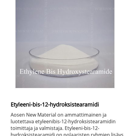
Etyleeni-bis-12-hydroksistearamidi
Aosen New Material on ammattimainen ja
luotettava etyleenibis-12-hydroksistearamidin
toimittaja ja valmistaja. Etyleeni-bis-12-
hydroksistearamidi on polaaristen ryhmien lisäys