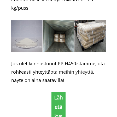
kg/pussi
Jos olet kiinnostunut PP H450:stämme, ota
rohkeasti yhteyttä
ota meihin yhteyttä
,
näyte on aina saatavilla!
Läh
etä
kys