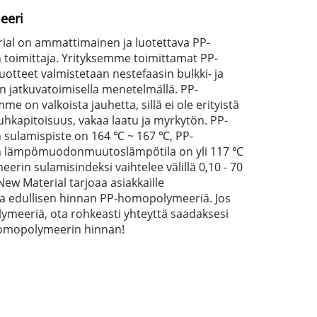
eeri
al on ammattimainen ja luotettava PP-
toimittaja. Yrityksemme toimittamat PP-
tteet valmistetaan nestefaasin bulkki- ja
 jatkuvatoimisella menetelmällä. PP-
on valkoista jauhetta, sillä ei ole erityistä
uhkapitoisuus, vakaa laatu ja myrkytön. PP-
sulamispiste on 164 ℃ ~ 167 ℃, PP-
 lämpömuodonmuutoslämpötila on yli 117 ℃
rin sulamisindeksi vaihtelee välillä 0,10 - 70
New Material tarjoaa asiakkaille
ja edullisen hinnan PP-homopolymeeriä. Jos
ymeeriä, ota rohkeasti yhteyttä saadaksesi
homopolymeerin hinnan!