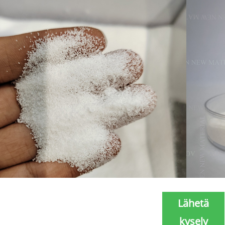
Lähetä
kysely