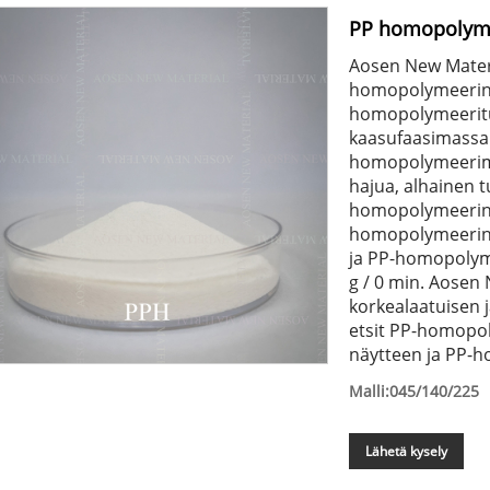
PP homopolym
Aosen New Materi
homopolymeerin 
homopolymeerituo
kaasufaasimassan
homopolymeerimme 
hajua, alhainen t
homopolymeerin 
homopolymeerin
ja PP-homopolymee
g / 0 min. Aosen 
korkealaatuisen 
etsit PP-homopol
näytteen ja PP-
Malli:045/140/225
Lähetä kysely