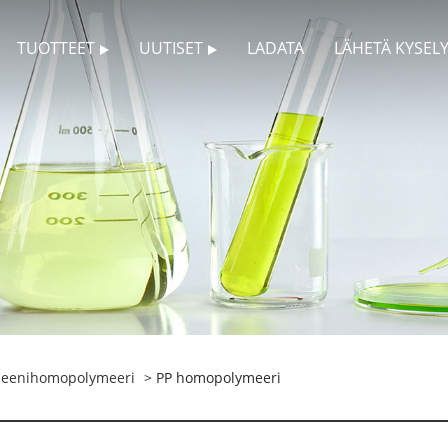
TUOTTEET
UUTISET
LADATA
LÄHETÄ KYSEL
peenihomopolymeeri
> PP homopolymeeri