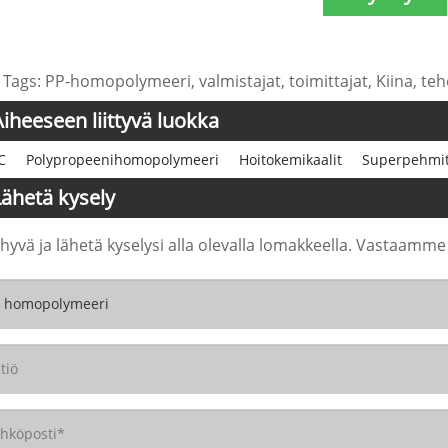
 Tags: PP-homopolymeeri, valmistajat, toimittajat, Kiina, teh
Aiheeseen liittyvä luokka
C
Polypropeenihomopolymeeri
Hoitokemikaalit
Superpehmit
Lähetä kysely
 hyvä ja lähetä kyselysi alla olevalla lomakkeella. Vastaamme