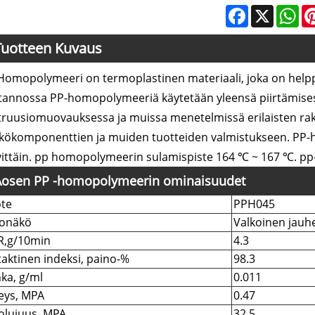
Facebook
X
Wh
Tuotteen Kuvaus
Homopolymeeri on termoplastinen materiaali, joka on helppo
tannossa PP-homopolymeeriä käytetään yleensä piirtämises
truusiomuovauksessa ja muissa menetelmissä erilaisten rak
kökomponenttien ja muiden tuotteiden valmistukseen. PP
vittäin. pp homopolymeerin sulamispiste 164 ℃ ~ 167 ℃. 
Aosen PP -homopolymeerin ominaisuudet
te
PPH045
konäkö
Valkoinen jauh
R,g/10min
4.3
taktinen indeksi, paino-%
98.3
ka, g/ml
0.011
eys, MPA
0.47
olujuus, MPA
32.5