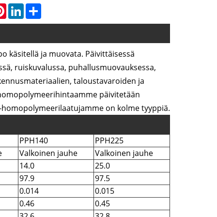
atsApp
Pinterest
LinkedIn
Share
 käsitellä ja muovata. Päivittäisessä
sä, ruiskuvalussa, puhallusmuovauksessa,
ennusmateriaalien, taloustavaroiden ja
-homopolymeerihintaamme päivitetään
pp-homopolymeerilaatujamme on kolme tyyppiä.
PPH140
PPH225
e
Valkoinen jauhe
Valkoinen jauhe
14.0
25.0
97.9
97.5
0.014
0.015
0.46
0.45
32.6
32.8