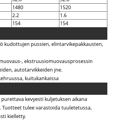
1480
1520
2.2
1.6
154
154
ö kudottujen pussien, elintarvikepakkausten,
smuovaus-, ekstruusiomuovausprosessin
eiden, autotarvikkeiden jne.
kehruussa, kuitukankaissa
urettava kevyesti kuljetuksen aikana
Tuotteet tulee varastoida tuuletetussa,
i kielletty.