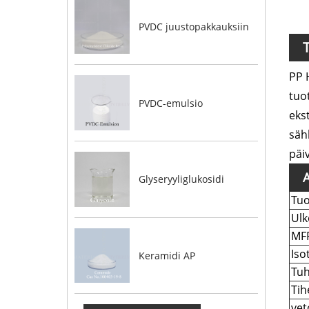
PVDC juustopakkauksiin
PP 
tuo
PVDC-emulsio
eks
säh
päi
Glyseryyliglukosidi
Tuo
Ul
MF
Iso
Keramidi AP
Tuh
Tih
vet