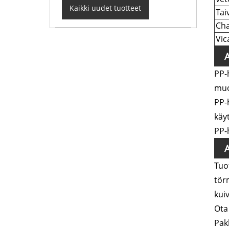
Kaikki uudet tuotteet
Tai
Cha
Vic
PP-
muo
PP-
käy
PP-
Tuo
tör
kui
Ota
Pak