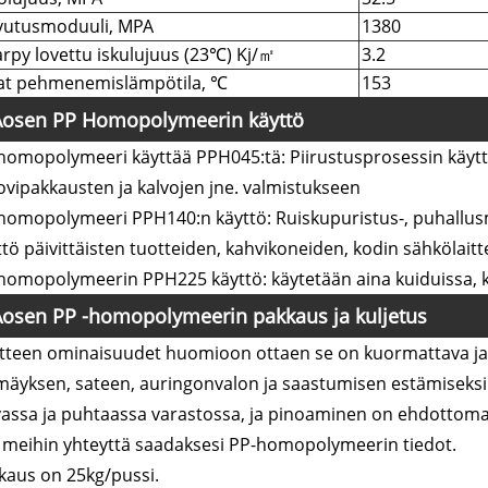
vutusmoduuli, MPA
1380
rpy lovettu iskulujuus (23℃) Kj/㎡
3.2
at pehmenemislämpötila, ℃
153
Aosen PP Homopolymeerin käyttö
homopolymeeri käyttää PPH045:tä: Piirustusprosessin käytt
vipakkausten ja kalvojen jne. valmistukseen
homopolymeeri PPH140:n käyttö: Ruiskupuristus-, puhallu
ttö päivittäisten tuotteiden, kahvikoneiden, kodin sähkölaitt
homopolymeerin PPH225 käyttö: käytetään aina kuiduissa, 
Aosen PP -homopolymeerin pakkaus ja kuljetus
tteen ominaisuudet huomioon ottaen se on kuormattava ja p
mäyksen, sateen, auringonvalon ja saastumisen estämiseksi. 
vassa ja puhtaassa varastossa, ja pinoaminen on ehdottomast
 meihin yhteyttä saadaksesi PP-homopolymeerin tiedot.
kaus on 25kg/pussi.